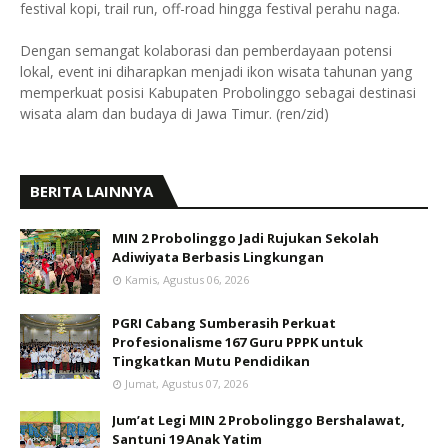
festival kopi, trail run, off-road hingga festival perahu naga.
Dengan semangat kolaborasi dan pemberdayaan potensi
lokal, event ini diharapkan menjadi ikon wisata tahunan yang
memperkuat posisi Kabupaten Probolinggo sebagai destinasi
wisata alam dan budaya di Jawa Timur. (ren/zid)
BERITA LAINNYA
MIN 2 Probolinggo Jadi Rujukan Sekolah
Adiwiyata Berbasis Lingkungan
Kamis, Agustus 06, 2026
PGRI Cabang Sumberasih Perkuat
Profesionalisme 167 Guru PPPK untuk
Tingkatkan Mutu Pendidikan
Jumat, Agustus 07, 2026
Jum’at Legi MIN 2 Probolinggo Bershalawat,
Santuni 19 Anak Yatim