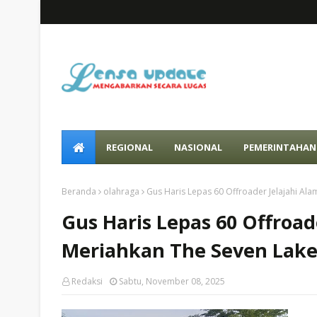
REGIONAL
NASIONAL
PEMERINTAHAN
Beranda
olahraga
Gus Haris Lepas 60 Offroader Jelajahi Alam
Gus Haris Lepas 60 Offroade
Meriahkan The Seven Lakes
Redaksi
Sabtu, November 08, 2025