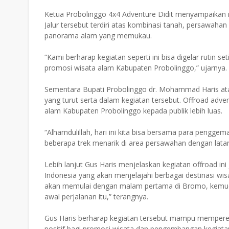
Ketua Probolinggo 4x4 Adventure Didit menyampaikan r
Jalur tersebut terdiri atas kombinasi tanah, persawaha
panorama alam yang memukau.
“Kami berharap kegiatan seperti ini bisa digelar rutin s
promosi wisata alam Kabupaten Probolinggo,” ujarnya.
Sementara Bupati Probolinggo dr. Mohammad Haris at
yang turut serta dalam kegiatan tersebut. Offroad adv
alam Kabupaten Probolinggo kepada publik lebih luas.
“Alhamdulillah, hari ini kita bisa bersama para pengge
beberapa trek menarik di area persawahan dengan latar
Lebih lanjut Gus Haris menjelaskan kegiatan offroad ini
Indonesia yang akan menjelajahi berbagai destinasi wisa
akan memulai dengan malam pertama di Bromo, kemudia
awal perjalanan itu,” terangnya.
Gus Haris berharap kegiatan tersebut mampu memper
positif bagi promosi wisata dan pengembangan kegiat