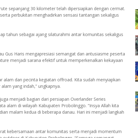
ute sepanjang 30 kilometer telah dipersiapkan dengan cermat.
n serta perbukitan menghadirkan sensasi tantangan sekaligus
etiap tahun sebagai ajang silaturahmi antar komunitas sekaligus
au Gus Haris mengapresiasi semangat dan antusiasme peserta
enture menjadi sarana efektif untuk memperkenalkan kekayaan
mar alam dan pecinta kegiatan offroad. Kita sudah menyiapkan
 alam yang indah,” ungkapnya.
 juga menjadi bagian dari persiapan Overlander Series
ta alam di wilayah Kabupaten Probolinggo. “Insya Allah kita
n malam kedua di beberapa danau. Hari ini menjadi langkah
erat kebersamaan antar komunitas serta menjadi momentum
an outdoor di Kabupaten Probolinggo. “Semoga semangat