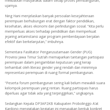
melibatkan masyarakat dalam setiap proses pembangunan,”
ujarnya.
Ning Hani menjelaskan banyak persoalan kesejahteraan
perempuan berhubungan erat dengan faktor pendidikan,
kesehatan, akses ekonomi dan perlindungan sosial. “Kita perlu
memperluas akses terhadap pendidikan dan memperkuat
jejaring antarinstansi agar program pemberdayaan berjalan
efektif dan berkelanjutan,” imbuhnya.
Sementara Fasilitator Pengarusutamaan Gender (PUG)
Provinsi Jawa Timur Suti’ah memaparkan tantangan partisipasi
perempuan dalam pengambilan keputusan yang kerap
terhambat oleh literasi gender yang rendah dan minimnya
representasi perempuan di ruang formal pembangunan.
“Peserta forum pembangunan sering kali belum mewakili suara
kelompok perempuan yang rentan. Ruang partisipasi harus
diperluas agar tidak ada yang terpinggirkan,” ungkapnya.
Sedangkan Kepala DP3AP2KB Kabupaten Probolinggo A’at
Kardono mengatakan kegiatan ini merupakan bentuk konkret