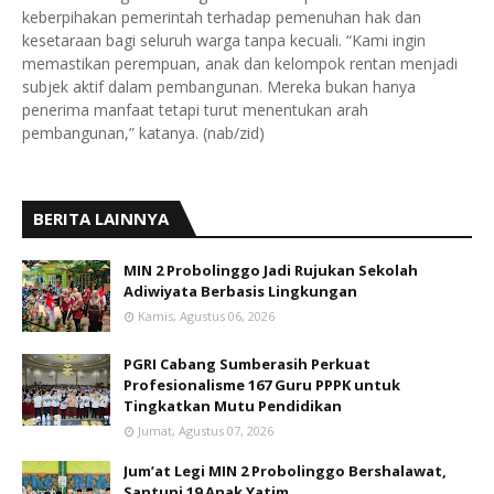
keberpihakan pemerintah terhadap pemenuhan hak dan
kesetaraan bagi seluruh warga tanpa kecuali. “Kami ingin
memastikan perempuan, anak dan kelompok rentan menjadi
subjek aktif dalam pembangunan. Mereka bukan hanya
penerima manfaat tetapi turut menentukan arah
pembangunan,” katanya. (nab/zid)
BERITA LAINNYA
MIN 2 Probolinggo Jadi Rujukan Sekolah
Adiwiyata Berbasis Lingkungan
Kamis, Agustus 06, 2026
PGRI Cabang Sumberasih Perkuat
Profesionalisme 167 Guru PPPK untuk
Tingkatkan Mutu Pendidikan
Jumat, Agustus 07, 2026
Jum’at Legi MIN 2 Probolinggo Bershalawat,
Santuni 19 Anak Yatim