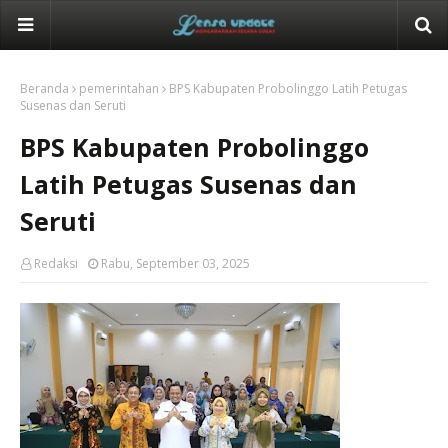
Beranda
pemerintahan
BPS Kabupaten Probolinggo Latih Petugas
Susenas dan Seruti
BPS Kabupaten Probolinggo
Latih Petugas Susenas dan
Seruti
Redaksi
Rabu, September 03, 2025