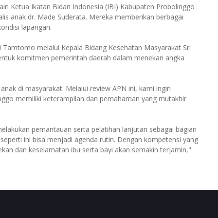
ain Ketua Ikatan Bidan Indonesia (IBI) Kabupaten Probolinggo
sialis anak dr. Made Suderata. Mereka memberikan berbagai
ondisi lapangan.
i Tamtomo melalui Kepala Bidang Kesehatan Masyarakat Sri
entuk komitmen pemerintah daerah dalam menekan angka
nak di masyarakat. Melalui review APN ini, kami ingin
inggo memiliki keterampilan dan pemahaman yang mutakhir
lakukan pemantauan serta pelatihan lanjutan sebagai bagian
 seperti ini bisa menjadi agenda rutin. Dengan kompetensi yang
tekan dan keselamatan ibu serta bayi akan semakin terjamin,"