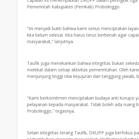
Capaian ini menempatkan DKUPP dalam peringkat tiga be
Pemerintah Kabupaten (Pemkab) Probolinggo.
“Ini menjadi bukti bahwa kami serius menciptakan laya
kita belum selesai. Kita harus terus berbenah agar cap
masyarakat,” lanjutnya.
Taufik juga menekankan bahwa integritas bukan sekedar
melekat dalam setiap aktivitas pemerintahan. Oleh kar
menjunjung tinggi nilai kejujuran dan tanggung jawab, 
“Kami berkomitmen menciptakan budaya anti korupsi yang
pelayanan kepada masyarakat. Tidak boleh ada ruang ba
Probolinggo,” tegasnya.
Selain integritas terang Taufik, DKUPP juga berfokus 