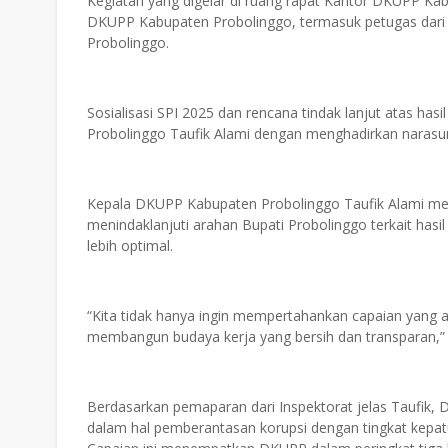
Kegiatan yang digelar di ruang rapat Kantor DKUPP Kabu
DKUPP Kabupaten Probolinggo, termasuk petugas dari 
Probolinggo.
Sosialisasi SPI 2025 dan rencana tindak lanjut atas ha
Probolinggo Taufik Alami dengan menghadirkan narasu
Kepala DKUPP Kabupaten Probolinggo Taufik Alami men
menindaklanjuti arahan Bupati Probolinggo terkait has
lebih optimal.
“Kita tidak hanya ingin mempertahankan capaian yang a
membangun budaya kerja yang bersih dan transparan,”
Berdasarkan pemaparan dari Inspektorat jelas Taufik,
dalam hal pemberantasan korupsi dengan tingkat kepatuh