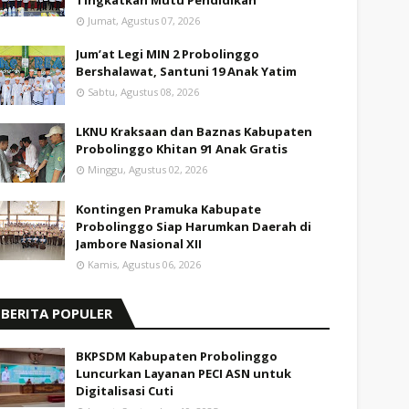
Tingkatkan Mutu Pendidikan
Jumat, Agustus 07, 2026
Jum’at Legi MIN 2 Probolinggo
Bershalawat, Santuni 19 Anak Yatim
Sabtu, Agustus 08, 2026
LKNU Kraksaan dan Baznas Kabupaten
Probolinggo Khitan 91 Anak Gratis
Minggu, Agustus 02, 2026
Kontingen Pramuka Kabupate
Probolinggo Siap Harumkan Daerah di
Jambore Nasional XII
Kamis, Agustus 06, 2026
BERITA POPULER
BKPSDM Kabupaten Probolinggo
Luncurkan Layanan PECI ASN untuk
Digitalisasi Cuti