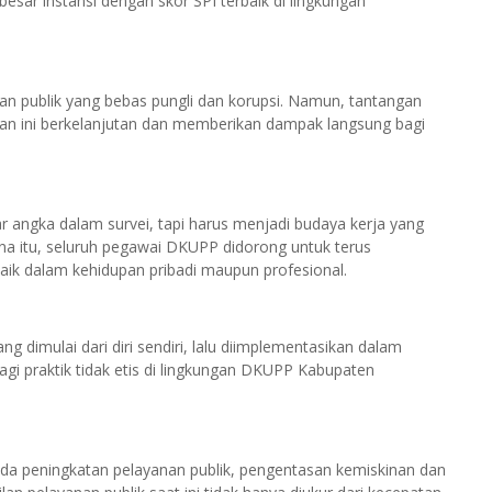
sar instansi dengan skor SPI terbaik di lingkungan
nan publik yang bebas pungli dan korupsi. Namun, tantangan
aian ini berkelanjutan dan memberikan dampak langsung bagi
 angka dalam survei, tapi harus menjadi budaya kerja yang
ena itu, seluruh pegawai DKUPP didorong untuk terus
baik dalam kehidupan pribadi maupun profesional.
 dimulai dari diri sendiri, lalu diimplementasikan dalam
gi praktik tidak etis di lingkungan DKUPP Kabupaten
pada peningkatan pelayanan publik, pengentasan kemiskinan dan