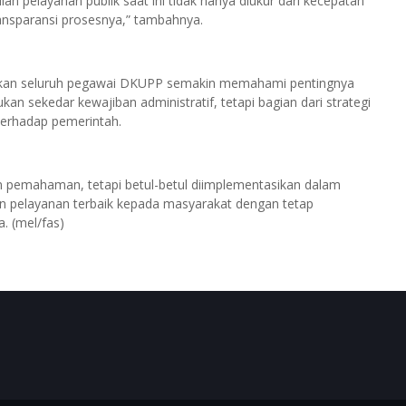
n pelayanan publik saat ini tidak hanya diukur dari kecepatan
transparansi prosesnya,” tambahnya.
arapkan seluruh pegawai DKUPP semakin memahami pentingnya
an sekedar kewajiban administratif, tetapi bagian dari strategi
erhadap pemerintah.
aran pemahaman, tetapi betul-betul diimplementasikan dalam
an pelayanan terbaik kepada masyarakat dengan tetap
a. (mel/fas)