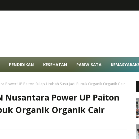
PENDIDIKAN
KESEHATAN
PARIWISATA
KEMASYARAK
ra Power UP Paiton Sulap Limbah Susu Jadi Pupuk Organik Organik Cair
N Nusantara Power UP Paiton
puk Organik Organik Cair