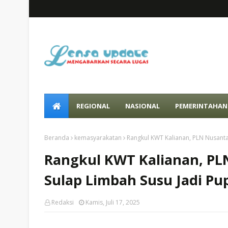
REGIONAL
NASIONAL
PEMERINTAHAN
Beranda
kemasyarakatan
Rangkul KWT Kalianan, PLN Nusanta
Rangkul KWT Kalianan, PL
Sulap Limbah Susu Jadi Pu
Redaksi
Kamis, Juli 17, 2025