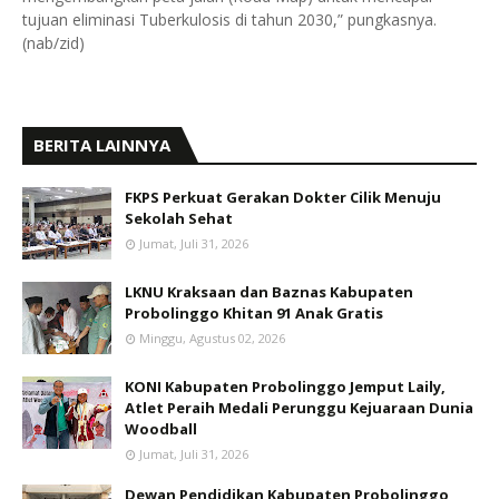
tujuan eliminasi Tuberkulosis di tahun 2030,” pungkasnya.
(nab/zid)
BERITA LAINNYA
FKPS Perkuat Gerakan Dokter Cilik Menuju
Sekolah Sehat
Jumat, Juli 31, 2026
LKNU Kraksaan dan Baznas Kabupaten
Probolinggo Khitan 91 Anak Gratis
Minggu, Agustus 02, 2026
KONI Kabupaten Probolinggo Jemput Laily,
Atlet Peraih Medali Perunggu Kejuaraan Dunia
Woodball
Jumat, Juli 31, 2026
Dewan Pendidikan Kabupaten Probolinggo