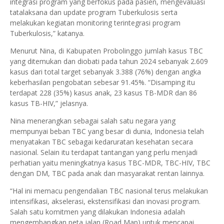
integrasi program yang berfokus pada pasien, mengevaluasi
tatalaksana dan update program Tuberkulosis serta
melakukan kegiatan monitoring terintegrasi program
Tuberkulosis,” katanya.
Menurut Nina, di Kabupaten Probolinggo jumlah kasus TBC
yang ditemukan dan diobati pada tahun 2024 sebanyak 2.609
kasus dari total target sebanyak 3.388 (76%) dengan angka
keberhasilan pengobatan sebesar 91.45%. “Disamping itu
terdapat 228 (35%) kasus anak, 23 kasus TB-MDR dan 86
kasus TB-HIV,” jelasnya.
Nina menerangkan sebagai salah satu negara yang
mempunyai beban TBC yang besar di dunia, Indonesia telah
menyatakan TBC sebagai kedaruratan kesehatan secara
nasional. Selain itu terdapat tantangan yang perlu menjadi
perhatian yaitu meningkatnya kasus TBC-MDR, TBC-HIV, TBC
dengan DM, TBC pada anak dan masyarakat rentan lainnya.
“Hal ini memacu pengendalian TBC nasional terus melakukan
intensifikasi, akselerasi, ekstensifikasi dan inovasi program.
Salah satu komitmen yang dilakukan Indonesia adalah
mengembangkan peta jalan (Road Map) untuk mencapai