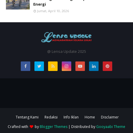
Energi
Jumat, April 10, 2026
@ Lensa Update 2025
Tentang Kami
Redaksi
Info Iklan
Home
Disclaimer
Crafted with
by
Blogger Themes
| Distributed by
Gooyaabi Theme