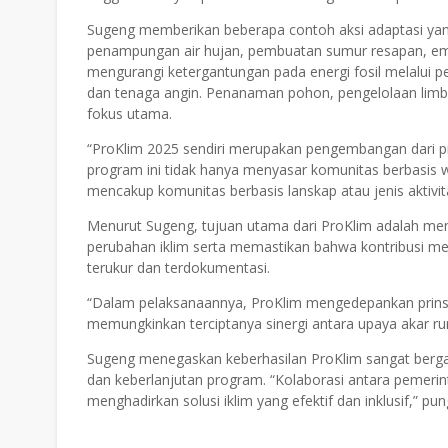
Sugeng memberikan beberapa contoh aksi adaptasi yang d
penampungan air hujan, pembuatan sumur resapan, embu
mengurangi ketergantungan pada energi fosil melalui pe
dan tenaga angin. Penanaman pohon, pengelolaan limb
fokus utama.
“ProKlim 2025 sendiri merupakan pengembangan dari pr
program ini tidak hanya menyasar komunitas berbasis wil
mencakup komunitas berbasis lanskap atau jenis aktivita
Menurut Sugeng, tujuan utama dari ProKlim adalah m
perubahan iklim serta memastikan bahwa kontribusi m
terukur dan terdokumentasi.
“Dalam pelaksanaannya, ProKlim mengedepankan prinsi
memungkinkan terciptanya sinergi antara upaya akar rum
Sugeng menegaskan keberhasilan ProKlim sangat berga
dan keberlanjutan program. “Kolaborasi antara pemerin
menghadirkan solusi iklim yang efektif dan inklusif,” pun