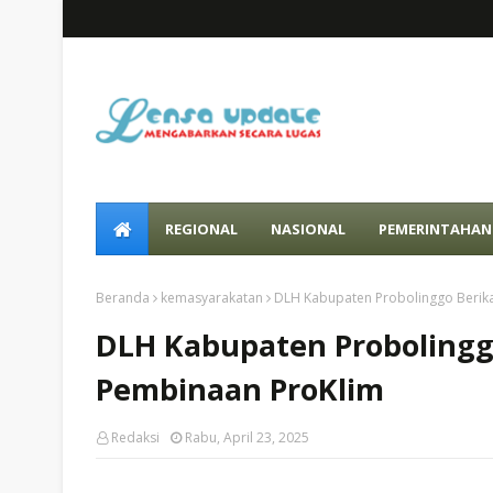
REGIONAL
NASIONAL
PEMERINTAHAN
Beranda
kemasyarakatan
DLH Kabupaten Probolinggo Berika
DLH Kabupaten Probolinggo
Pembinaan ProKlim
Redaksi
Rabu, April 23, 2025