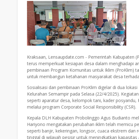
Kraksaan, Lensaupdate.com - Pemerintah Kabupaten (P
terus memperkuat kesiapan desa dalam menghadapi an
pembinaan Program Komunitas untuk Iklim (ProKlim) tahu
untuk membangun ketahanan masyarakat desa terhadap 
Sosialisasi dan pembinaan ProKlim digelar di dua lokas
Kelurahan Semampir pada Selasa (22/4/2025). Kegiatan
seperti aparatur desa, kelompok tani, kader posyandu,
melalui program Corporate Social Responsibility (CSR).
Kepala DLH Kabupaten Probolinggo Agus Budianto mel
Hariyono mengatakan perubahan iklim telah memicu pen
seperti banjir, kekeringan, longsor, cuaca ekstrem dan 
tinggal di wilayah pesisir untuk meningkatkan kapasitas 