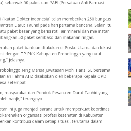
a) sebanyak 50 paket dan PAFI (Persatuan Ahli Farmasi
(Ikatan Dokter Indonesia) telah memberikan 250 bungkus
antren Darut Tauhid pada hari pertama bencana. Selain itu,
 paket besar yang berisi roti, air mineral dan mie instan.
umbangkan 50 paket sembako dan makanan ringan.
nyerahan paket bantuan dilakukan di Posko Utama dan lokasi-
orasi dengan TP PKK Kabupaten Probolinggo yang turut
g,” jelasnya.
robolinggo Ning Marisa Juwitasari Moh. Haris, SE bersama
aniah Fahmi AHZ disaksikan oleh beberapa Kepala OPD,
Desa setempat.
umum, masyarakat dan Pondok Pesantren Darut Tauhid yang
leh banjir,” terangnya.
iatan ini juga menjadi sarana untuk memperkuat koordinasi
 dikarenakan organisasi profesi kesehatan di Kabupaten
ikan kontribusi dalam setiap situasi, terutama dalam