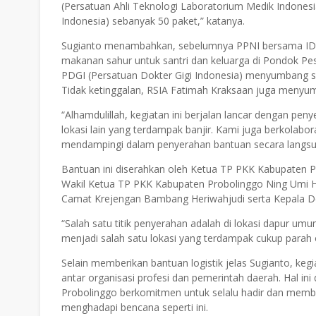
(Persatuan Ahli Teknologi Laboratorium Medik Indonesi
Indonesia) sebanyak 50 paket,” katanya.
Sugianto menambahkan, sebelumnya PPNI bersama IDI 
makanan sahur untuk santri dan keluarga di Pondok Pes
PDGI (Persatuan Dokter Gigi Indonesia) menyumbang satu
Tidak ketinggalan, RSIA Fatimah Kraksaan juga meny
“Alhamdulillah, kegiatan ini berjalan lancar dengan pe
lokasi lain yang terdampak banjir. Kami juga berkolab
mendampingi dalam penyerahan bantuan secara langsun
Bantuan ini diserahkan oleh Ketua TP PKK Kabupaten P
Wakil Ketua TP PKK Kabupaten Probolinggo Ning Umi H
Camat Krejengan Bambang Heriwahjudi serta Kepala 
“Salah satu titik penyerahan adalah di lokasi dapur 
menjadi salah satu lokasi yang terdampak cukup parah o
Selain memberikan bantuan logistik jelas Sugianto, keg
antar organisasi profesi dan pemerintah daerah. Hal ini
Probolinggo berkomitmen untuk selalu hadir dan member
menghadapi bencana seperti ini.