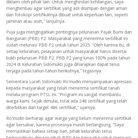
diklaim oleh pihak lain. Untuk menghindari kehilangan, saya
menghimbau agar sertifikat yang asli disimpan dengan aman
dan fotokopi sertifikatnya dibuat untuk keperluan lain, seperti
jaminan atau aset,” lanjutnya.
Puja juga mengingatkan pentingnya pelunasan Pajak Bumi dan
Bangunan (PBB) P2. Masyarakat yang menerima sertifikat ini
sudah melunasi PBB P2 untuk tahun 2025. “Oleh karena itu, di
setiap kelurahan, pelayanan untuk masyarakat harus disertai
bukti pelunasan PBB P2. PBB P2 yang lunas 100% pada tahun
2024 di Kelurahan Sidomukti juga diharapkan dapat terus
terjaga pada tahun-tahun berikutnya,” tegasnya.
Sementara Lurah Sidomukti Ro'inudin menyampaikan apresiasi
kepada masyarakat yang telah menerima sertifikat tanah
melalui program PTSL ini. “Program ini sangat membantu
warga kami. Sejak dimulai, total ada 248 sertifikat yang telah
diterbitkan dari target 486 sertifikat,” ujarnya.
Ro'inudin berharap agar warga yang belum menerima sertifikat
agar bersabar, karena prosesnya masih berlangsung. “Saya
memastikan bahwa setiap hari, pihak kelurahan terus
berkoordinasi dengan pihak BPN dan berusaha untuk melayani