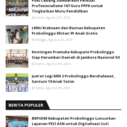
PGRI Cabang Sumberasih Perkuat
Profesionalisme 167 Guru PPPK untuk
Tingkatkan Mutu Pendidikan
Jumat, Agustus 07, 2026
LKNU Kraksaan dan Baznas Kabupaten
Probolinggo Khitan 91 Anak Gratis
Minggu, Agustus 02, 2026
Kontingen Pramuka Kabupate Probolinggo
Siap Harumkan Daerah di Jambore Nasional XII
Kamis, Agustus 06, 2026
Jum’at Legi MIN 2 Probolinggo Bershalawat,
Santuni 19 Anak Yatim
Sabtu, Agustus 08, 2026
BERITA POPULER
BKPSDM Kabupaten Probolinggo Luncurkan
Layanan PECI ASN untuk Digitalisasi Cuti