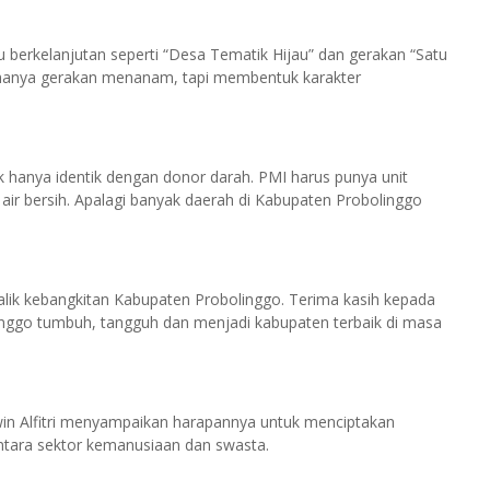
 berkelanjutan seperti “Desa Tematik Hijau” dan gerakan “Satu
an hanya gerakan menanam, tapi membentuk karakter
k hanya identik dengan donor darah. PMI harus punya unit
si air bersih. Apalagi banyak daerah di Kabupaten Probolinggo
k balik kebangkitan Kabupaten Probolinggo. Terima kasih kepada
nggo tumbuh, tangguh dan menjadi kabupaten terbaik di masa
win Alfitri menyampaikan harapannya untuk menciptakan
antara sektor kemanusiaan dan swasta.