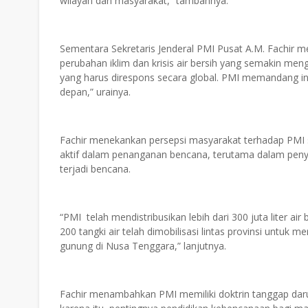
wilayah dan masyarakat,” tambahnya.
Sementara Sekretaris Jenderal PMI Pusat A.M. Fachi
perubahan iklim dan krisis air bersih yang semakin me
yang harus direspons secara global. PMI memandang ini
depan,” urainya.
Fachir menekankan persepsi masyarakat terhadap PMI 
aktif dalam penanganan bencana, terutama dalam penye
terjadi bencana.
“PMI telah mendistribusikan lebih dari 300 juta liter air 
200 tangki air telah dimobilisasi lintas provinsi untuk m
gunung di Nusa Tenggara,” lanjutnya.
Fachir menambahkan PMI memiliki doktrin tanggap darur