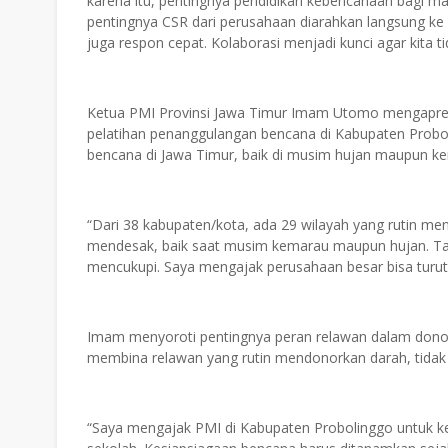
karena itu, pentingnya pendidikan kebencanaan bagi m
pentingnya CSR dari perusahaan diarahkan langsung ke 
juga respon cepat. Kolaborasi menjadi kunci agar kita ti
Ketua PMI Provinsi Jawa Timur Imam Utomo mengapres
pelatihan penanggulangan bencana di Kabupaten Probolin
bencana di Jawa Timur, baik di musim hujan maupun k
“Dari 38 kabupaten/kota, ada 29 wilayah yang rutin men
mendesak, baik saat musim kemarau maupun hujan. Tan
mencukupi. Saya mengajak perusahaan besar bisa turu
Imam menyoroti pentingnya peran relawan dalam donor 
membina relawan yang rutin mendonorkan darah, tida
“Saya mengajak PMI di Kabupaten Probolinggo untuk k