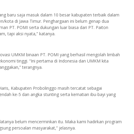
ang baru saja masuk dalam 10 besar kabupaten terbaik dalam
en/kota di Jawa Timur. Penghargaan ini belum genap dua
eman PT. POMI serta dukungan luar biasa dari PT. Paiton
 tapi aksi nyata,” katanya.
 inovasi UMKM binaan PT. POMI yang berhasil mengolah limbah
 ekonomi tinggi. “Ini pertama di Indonesia dan UMKM kita
banggakan,” terangnya.
 Haris, Kabupaten Probolinggo masih tercatat sebagai
endah ke-5 dan angka stunting serta kematian ibu-bayi yang
i datanya belum mencerminkan itu. Maka kami hadirkan program
sung persoalan masyarakat,” jelasnya.