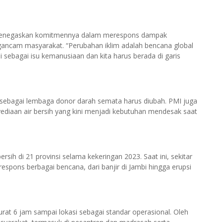
r menegaskan komitmennya dalam merespons dampak
ngancam masyarakat. “Perubahan iklim adalah bencana global
 sebagai isu kemanusiaan dan kita harus berada di garis
sebagai lembaga donor darah semata harus diubah. PMI juga
diaan air bersih yang kini menjadi kebutuhan mendesak saat
bersih di 21 provinsi selama kekeringan 2023. Saat ini, sekitar
erespons berbagai bencana, dari banjir di Jambi hingga erupsi
at 6 jam sampai lokasi sebagai standar operasional. Oleh