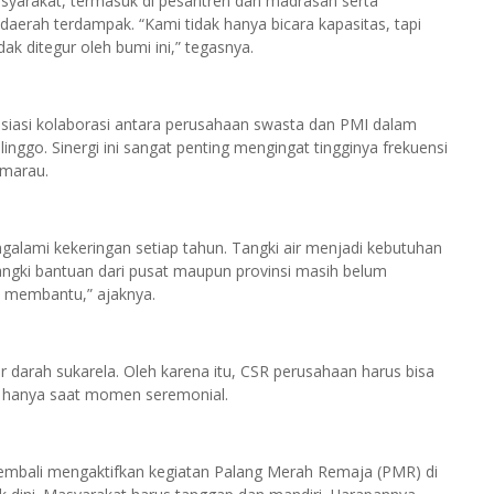
asyarakat, termasuk di pesantren dan madrasah serta
daerah terdampak. “Kami tidak hanya bicara kapasitas, tapi
dak ditegur oleh bumi ini,” tegasnya.
iasi kolaborasi antara perusahaan swasta dan PMI dalam
ggo. Sinergi ini sangat penting mengingat tingginya frekuensi
emarau.
galami kekeringan setiap tahun. Tangki air menjadi kebutuhan
gki bantuan dari pusat maupun provinsi masih belum
t membantu,” ajaknya.
darah sukarela. Oleh karena itu, CSR perusahaan harus bisa
k hanya saat momen seremonial.
embali mengaktifkan kegiatan Palang Merah Remaja (PMR) di