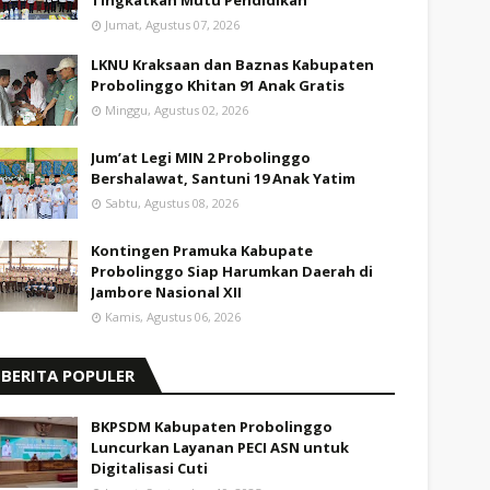
Tingkatkan Mutu Pendidikan
Jumat, Agustus 07, 2026
LKNU Kraksaan dan Baznas Kabupaten
Probolinggo Khitan 91 Anak Gratis
Minggu, Agustus 02, 2026
Jum’at Legi MIN 2 Probolinggo
Bershalawat, Santuni 19 Anak Yatim
Sabtu, Agustus 08, 2026
Kontingen Pramuka Kabupate
Probolinggo Siap Harumkan Daerah di
Jambore Nasional XII
Kamis, Agustus 06, 2026
BERITA POPULER
BKPSDM Kabupaten Probolinggo
Luncurkan Layanan PECI ASN untuk
Digitalisasi Cuti