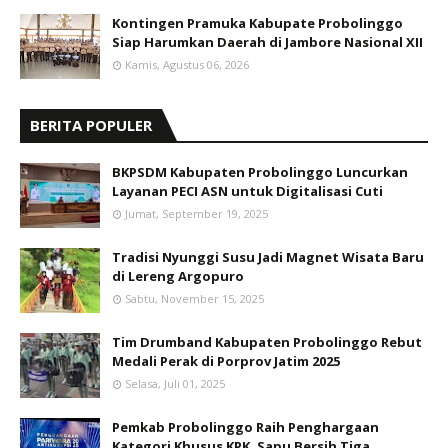
Kontingen Pramuka Kabupate Probolinggo
Siap Harumkan Daerah di Jambore Nasional XII
Kamis, Agustus 06, 2026
BERITA POPULER
BKPSDM Kabupaten Probolinggo Luncurkan
Layanan PECI ASN untuk Digitalisasi Cuti
Jumat, September 19, 2025
Tradisi Nyunggi Susu Jadi Magnet Wisata Baru
di Lereng Argopuro
Sabtu, November 15, 2025
Tim Drumband Kabupaten Probolinggo Rebut
Medali Perak di Porprov Jatim 2025
Selasa, Juli 01, 2025
Pemkab Probolinggo Raih Penghargaan
Kategori Khusus KPK, Sapu Bersih Tiga